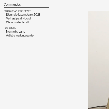
Commandes
DESIGN GRAPHIQUE ET WEB
Biennale Exemplaire 2021
Verhaalpaal Noord
Waar water landt
RECHERCHE
Nomad's Land
Artist's walking guide