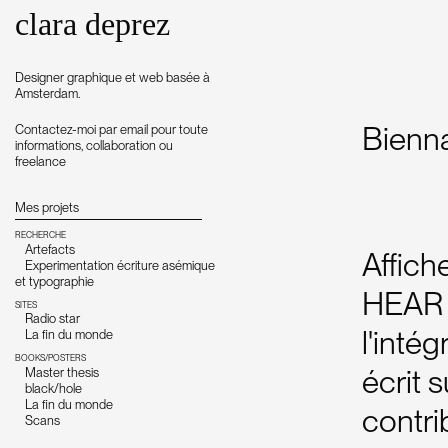
clara deprez
Designer graphique et web basée à
Amsterdam.
Bienna
Contactez-moi par email pour toute
informations, collaboration ou
freelance
Mes projets
RECHERCHE
Artefacts
Affich
Experimentation écriture asémique
et typographie
HEAR S
SITES
Radio star
l'intég
La fin du monde
BOOKS/POSTERS
écrit 
Master thesis
black/hole
La fin du monde
contrib
Scans